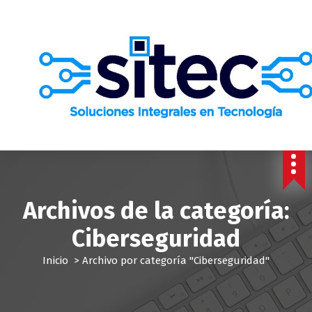
S
a
l
t
a
r
a
l
c
o
n
t
e
Archivos de la categoría:
n
i
Ciberseguridad
d
o
Inicio
>
Archivo por categoría "Ciberseguridad"