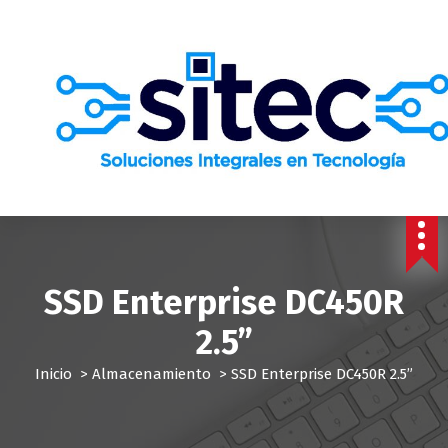
S
a
l
t
a
r
a
l
c
o
n
t
e
SSD Enterprise DC450R
n
i
2.5”
d
o
Inicio
>
Almacenamiento
>
SSD Enterprise DC450R 2.5”