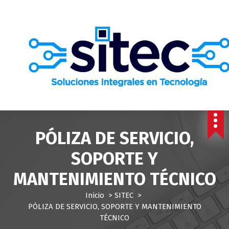
S
a
l
t
a
r
a
l
c
o
n
t
PÓLIZA DE SERVICIO,
e
n
SOPORTE Y
i
MANTENIMIENTO TÉCNICO
d
o
Inicio
>
SITEC
>
PÓLIZA DE SERVICIO, SOPORTE Y MANTENIMIENTO
TÉCNICO