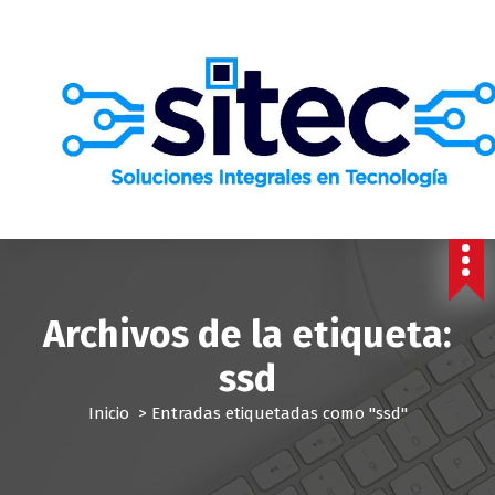
S
a
l
t
a
r
a
l
c
o
n
t
e
Archivos de la etiqueta:
n
i
ssd
d
o
Inicio
>
Entradas etiquetadas como "ssd"