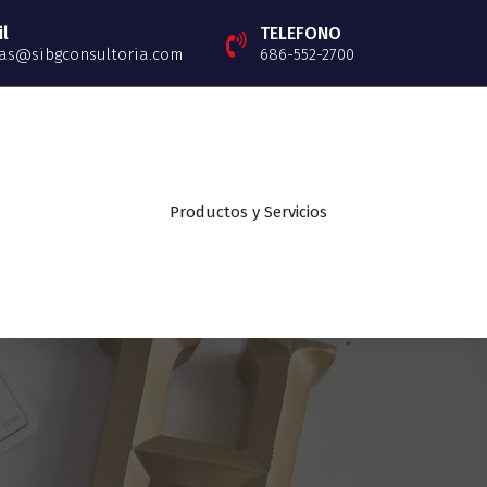
l
TELEFONO
as@sibgconsultoria.com
686-552-2700
Productos y Servicios