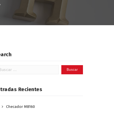
"
earch
scar:
ntradas Recientes
Checador MB160