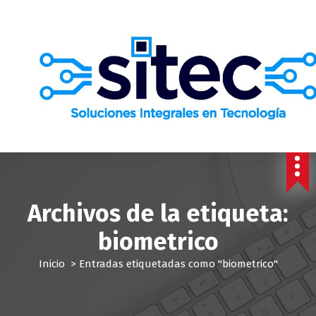
S
a
l
t
a
r
a
l
c
o
n
t
e
Archivos de la etiqueta:
n
i
biometrico
d
o
Inicio
>
Entradas etiquetadas como "biometrico"